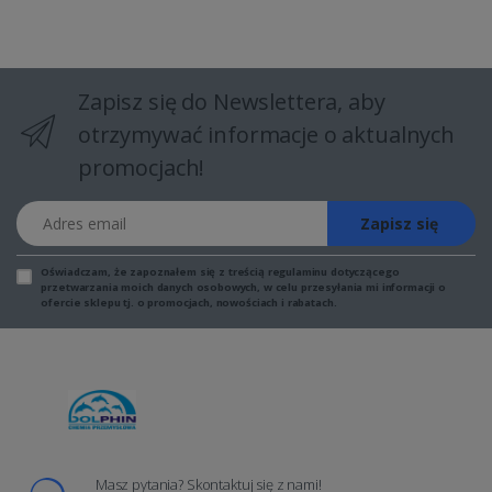
Zapisz się do Newslettera, aby
otrzymywać informacje o aktualnych
promocjach!
Adres email
Zapisz się
Oświadczam, że zapoznałem się z
treścią regulaminu
dotyczącego
przetwarzania moich danych osobowych, w celu przesyłania mi informacji o
ofercie sklepu tj. o promocjach, nowościach i rabatach.
Masz pytania? Skontaktuj się z nami!