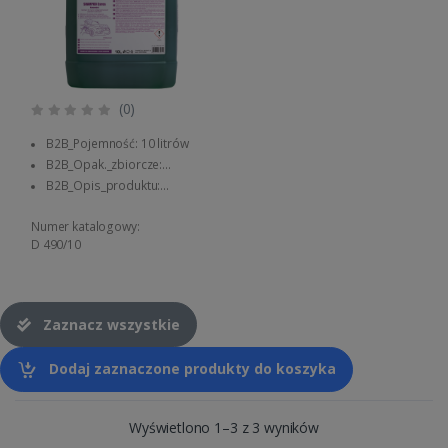
(0)
B2B_Pojemność: 10 litrów
B2B_Opak._zbiorcze:
Kanister 1 szt.
B2B_Opis_produktu:
Szampon do mycia i pielęgnacji
karoserii pojazdów osobowych
Numer katalogowy:
D 490/10
Zaznacz wszystkie
Dodaj zaznaczone produkty do koszyka
Wyświetlono 1–3 z 3 wyników