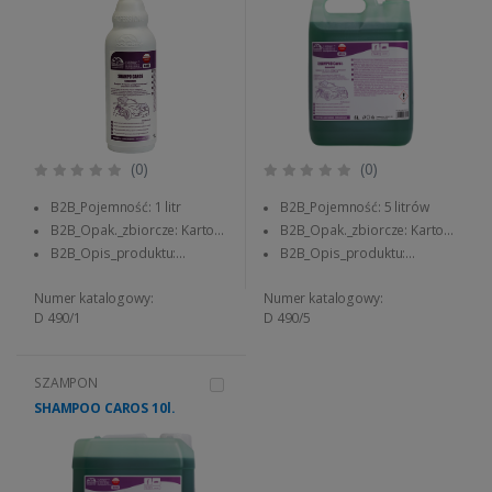
(0)
(0)
B2B_Pojemność: 1 litr
B2B_Pojemność: 5 litrów
B2B_Opak._zbiorcze: Karton
B2B_Opak._zbiorcze: Karton
12 szt.
4 szt.
B2B_Opis_produktu:
B2B_Opis_produktu:
Szampon do mycia i pielęgnacji
Szampon do mycia i pielęgnacji
karoserii pojazdów osobowych
karoserii pojazdów osobowych
Numer katalogowy:
Numer katalogowy:
D 490/1
D 490/5
SZAMPON
SHAMPOO CAROS 10l.